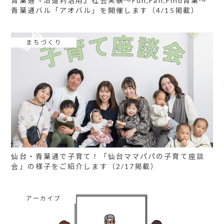
青葉通『沿道利活用』社会実験～Fun,Fan,Find青葉～
青葉通バル「アオバル」を開催します（4/15掲載）
まちづくり
仙台・青葉通で子育て！「仙台ママパパの子育て座談
会」の様子をご紹介します（2/17掲載）
アーカイブ