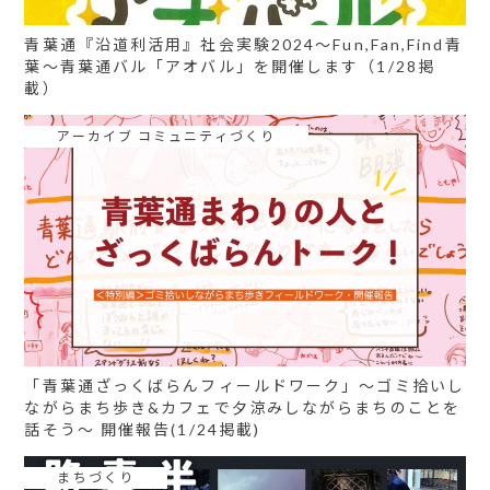
青葉通『沿道利活用』社会実験2024～Fun,Fan,Find青
葉～青葉通バル「アオバル」を開催します（1/28掲
載）
アーカイブ コミュニティづくり
「青葉通ざっくばらんフィールドワーク」〜ゴミ拾いし
ながらまち歩き&カフェで夕涼みしながらまちのことを
話そう〜 開催報告(1/24掲載)
まちづくり