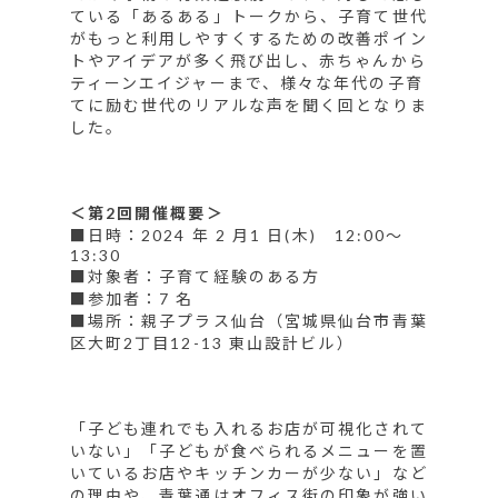
ている「あるある」トークから、子育て世代
がもっと利用しやすくするための改善ポイン
トやアイデアが多く飛び出し、赤ちゃんから
ティーンエイジャーまで、様々な年代の子育
てに励む世代のリアルな声を聞く回となりま
した。
＜第2回開催概要＞
■日時：2024 年 2 月1 日(木) 12:00～
13:30
■対象者：子育て経験のある方
■参加者：7 名
■場所：
親子プラス仙台
（宮城県仙台市青葉
区大町2丁目12-13 東山設計ビル）
「子ども連れでも入れるお店が可視化されて
いない」「子どもが食べられるメニューを置
いているお店やキッチンカーが少ない」など
の理由や、青葉通はオフィス街の印象が強い